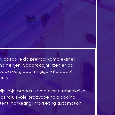
ov posao je da prevodi kompleksne i
i namenjeni. Saobraćajni inženjer po
e vodio od globalnih giganata poput
rity.
nija koje prodaju kompleksne tehnološke
plasiraju svoje proizvode na globalno
ntent marketing i marketing automation.