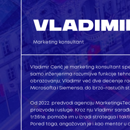
VLADIMI
Marketing konsultant
Vladimir Cerić je marketing konsultant s
samo inženjerima razumljive funkcije tehno
obrazovanju, Vladimir već dve decenije ra
Microsofta i Siemensa, do brzo-rastućih st
Od 2022. predvodi agenciju Marketing4Te
proizvode i usluge. Kroz nju Vladimir sara
tržište, pomaže im u izradi strategija i 
Pored toga, angažovan je i kao mentor u 