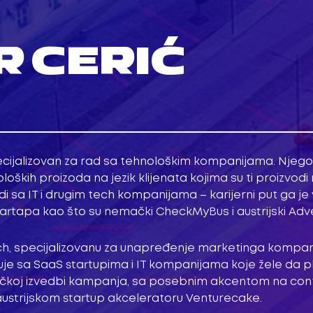
R CERIĆ
pecijalizovan za rad sa tehnološkim kompanijama. Njeg
loških proizoda na jezik klijenata kojima su ti proizvod
di sa IT i drugim tech kompanijama – karijerni put ga j
artapa kao što su nemački CheckMyBus i austrijski Adve
ch, specijalizovanu za unapređenje marketinga kompa
đuje sa SaaS startupima i IT kompanijama koje žele da 
taktičkoj izvedbi kampanja, sa posebnim akcentom na co
austrijskom startup akceleratoru Venturecake.