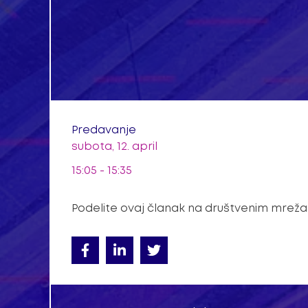
Predavanje
subota, 12. april
15:05 - 15:35
Podelite ovaj članak na društvenim mrež