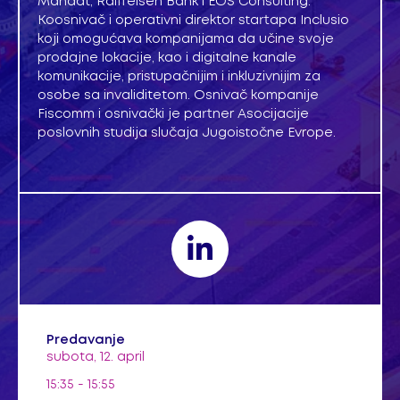
Mandat, Raiffeisen Bank i EOS Consulting.
Koosnivač i operativni direktor startapa Inclusio
koji omogućava kompanijama da učine svoje
prodajne lokacije, kao i digitalne kanale
komunikacije, pristupačnijim i inkluzivnijim za
osobe sa invaliditetom. Osnivač kompanije
Fiscomm i osnivački je partner Asocijacije
poslovnih studija slučaja Jugoistočne Evrope.
Predavanje
subota, 12. april
15:35 - 15:55