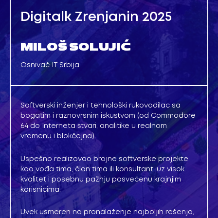
Digitalk Zrenjanin 2025
MILOŠ SOLUJIĆ
Osnivač IT Srbija
Softverski inženjer i tehnološki rukovodilac sa
bogatim i raznovrsnim iskustvom (od Commodore
64 do Interneta stvari, analitike u realnom
vremenu i blokčejna).
Uspešno realizovao brojne softverske projekte
kao vođa tima, član tima ili konsultant, uz visok
kvalitet i posebnu pažnju posvećenu krajnjim
korisnicima.
Uvek usmeren na pronalaženje najboljih rešenja,