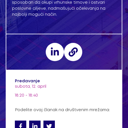
sposoban da okupi vrhunske timove i ostvari
poslovne ciljeve, nadmašujući očekivanja na
najbolji mogući način.
Predavanje
subota, 12. april
18:20 - 18:40
Podelite ovaj članak na društvenim mrežama: