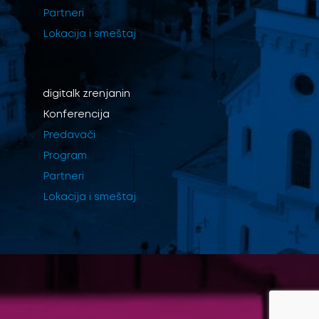
Partneri
Lokacija i smeštaj
digitalk
zrenjanin
Konferencija
Predavači
Program
Partneri
Lokacija i smeštaj