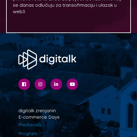
se danas odlučuju za transofrmaciju i ulazak u
web3.
digitalk
zrenjanin
E-commerce Days
Predavači
Program