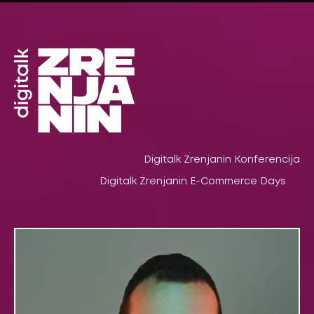
Pređi
na
sadržaj
Digitalk Zrenjanin Konferencija
Digitalk Zrenjanin E-Commerce Days