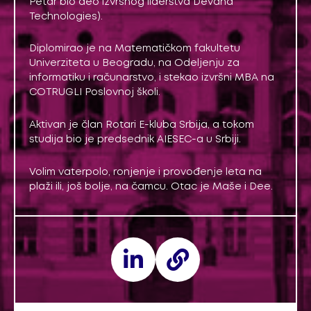
Petar bio deo izvršnog liderstva Devana
Technologies).
Diplomirao je na Matematičkom fakultetu
Univerziteta u Beogradu, na Odeljenju za
informatiku i računarstvo, i stekao izvršni MBA na
COTRUGLI Poslovnoj školi.
Aktivan je član Rotari E-kluba Srbija, a tokom
studija bio je predsednik AIESEC-a u Srbiji.
Volim vaterpolo, ronjenje i provođenje leta na
plaži ili, još bolje, na čamcu. Otac je Maše i Dee.