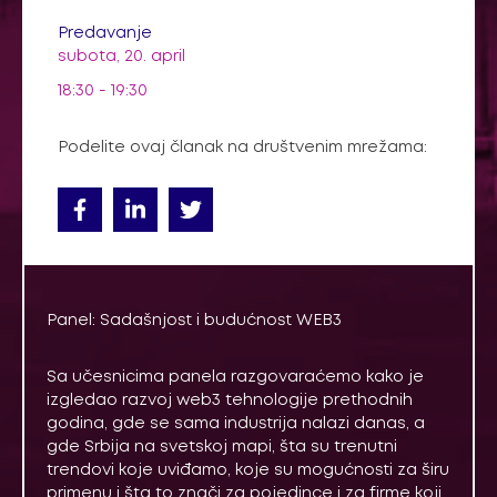
Predavanje
subota, 20. april
18:30 - 19:30
Podelite ovaj članak na društvenim mrežama:
Panel: Sadašnjost i budućnost WEB3
Sa učesnicima panela razgovaraćemo kako je
izgledao razvoj web3 tehnologije prethodnih
godina, gde se sama industrija nalazi danas, a
gde Srbija na svetskoj mapi, šta su trenutni
trendovi koje uviđamo, koje su mogućnosti za širu
primenu i šta to znači za pojedince i za firme koji