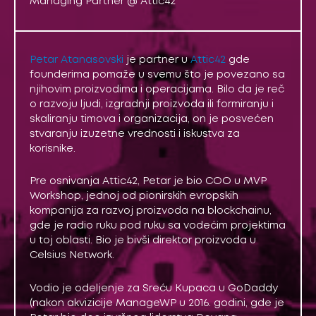
Managing Partner @ Attic42
Petar Atanasovski
je partner u
Attic42
gde
founderima pomaže u svemu što je povezano sa
njihovim proizvodima i operacijama. Bilo da je reč
o razvoju ljudi, izgradnji proizvoda ili formiranju i
skaliranju timova i organizacija, on je posvećen
stvaranju izuzetne vrednosti i iskustva za
korisnike.
Pre osnivanja Attic42, Petar je bio COO u MVP
Workshop, jednoj od pionirskih evropskih
kompanija za razvoj proizvoda na blockchainu,
gde je radio ruku pod ruku sa vodećim projektima
u toj oblasti. Bio je bivši direktor proizvoda u
Celsius Network.
Vodio je odeljenje za Sreću Kupaca u GoDaddy
(nakon akvizicije ManageWP u 2016. godini, gde je