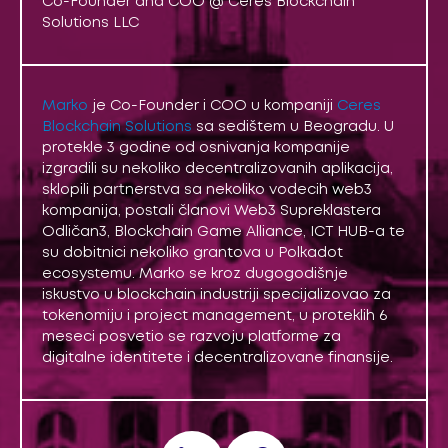
Co-Founder and COO @ Ceres Blockchain
Solutions LLC
Marko
je Co-Founder i COO u kompaniji
Ceres
Blockchain Solutions
sa sedištem u Beogradu. U
protekle 3 godine od osnivanja kompanije
izgradili su nekoliko decentralizovanih aplikacija,
sklopili partnerstva sa nekoliko vodecih web3
kompanija, postali članovi Web3 Supreklastera
Odličan3, Blockchain Game Alliance, ICT HUB-a te
su dobitnici nekoliko grantova u Polkadot
ecosystemu. Marko se kroz dugogodišnje
iskustvo u blockchain industriji specijalizovao za
tokenomiju i project management, u proteklih 6
meseci posvetio se razvoju platforme za
digitalne identitete i decentralizovane finansije.