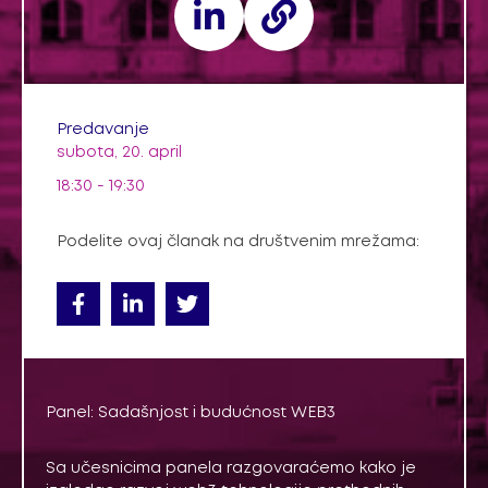
Predavanje
subota, 20. april
18:30 - 19:30
Podelite ovaj članak na društvenim mrežama:
Panel: Sadašnjost i budućnost WEB3
Sa učesnicima panela razgovaraćemo kako je