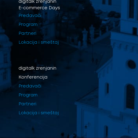
digitalk
zrenjanin
E-commerce Days
Predavači
Program
Partneri
Lokacija i smeštaj
digitalk
zrenjanin
Konferencija
Predavači
Program
Partneri
Lokacija i smeštaj