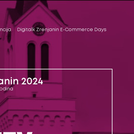
ncija
Digitalk Zrenjanin E-Commerce Days
janin 2024
vodina