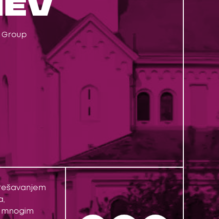
IEV
B Group
i rešavanjem
a,
sa mnogim