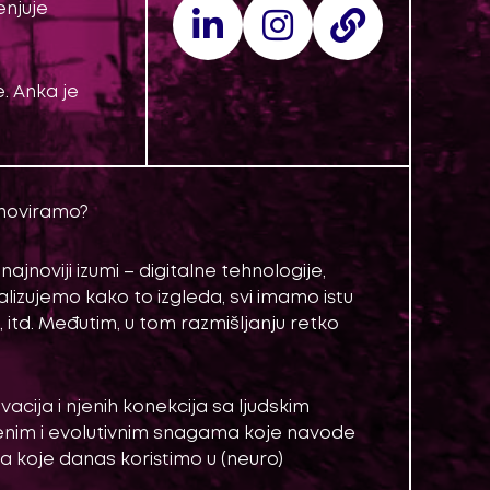
enjuje
. Anka je
inoviramo?
ajnoviji izumi – digitalne tehnologije,
lizujemo kako to izgleda, svi imamo istu
ja, itd. Međutim, u tom razmišljanju retko
acija i njenih konekcija sa ljudskim
enim i evolutivnim snagama koje navode
ija koje danas koristimo u (neuro)