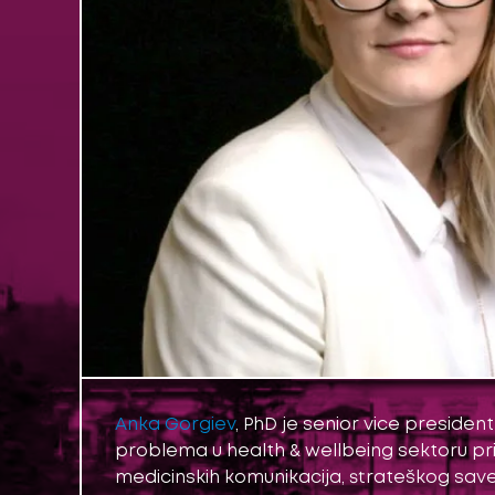
Anka Gorgiev
, PhD je senior vice presiden
problema u health & wellbeing sektoru pr
medicinskih komunikacija, strateškog savet