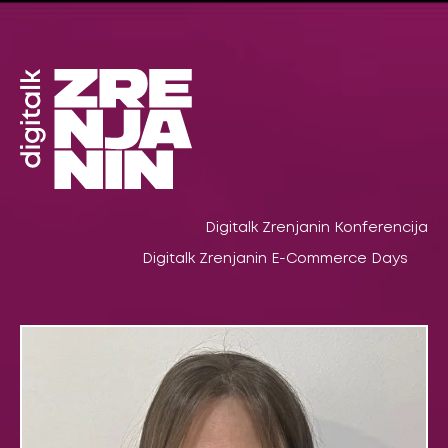
Pređi
na
sadržaj
Digitalk Zrenjanin Konferencija
Digitalk Zrenjanin E-Commerce Days