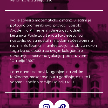
Keramika & Galerija 1250
Iva je završila matematičku gimanziju, zatim je
potpuno promenila svoj pravac i upisala
Akademiju Primenjenih Umetnosti, odsek
keramika. Posle završenog fakuleteta Iva
nastavlja sa samostalnim radom i učestvuje na
raznim izložbama i manifestacijama. Ubrzo nakon
toga Iva se upušta sa svojim kolegama u
otvaranje sopstvene galerije, pod nazivom
“Galerija 1250“.
I dan danas se bavi izlaganjem na velikim
izložbama, makar dva puta godišnje, a uz to i
veoma uspešno razvija Galeriju 1250.