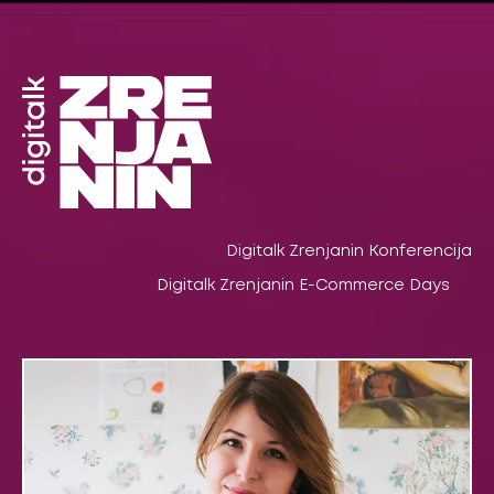
Pređi
na
sadržaj
Digitalk Zrenjanin Konferencija
Digitalk Zrenjanin E-Commerce Days