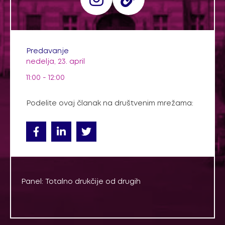
Predavanje
nedelja, 23. april
11:00 - 12:00
Podelite ovaj članak na društvenim mrežama:
Panel: Totalno drukčije od drugih