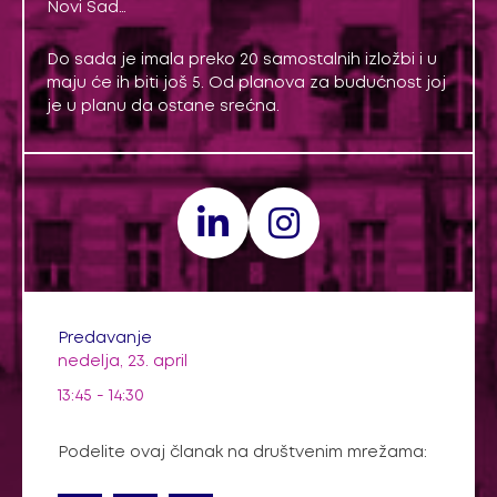
Novi Sad…
Do sada je imala preko 20 samostalnih izložbi i u
maju će ih biti još 5. Od planova za budućnost joj
je u planu da ostane srećna.
Predavanje
nedelja, 23. april
13:45 - 14:30
Podelite ovaj članak na društvenim mrežama: