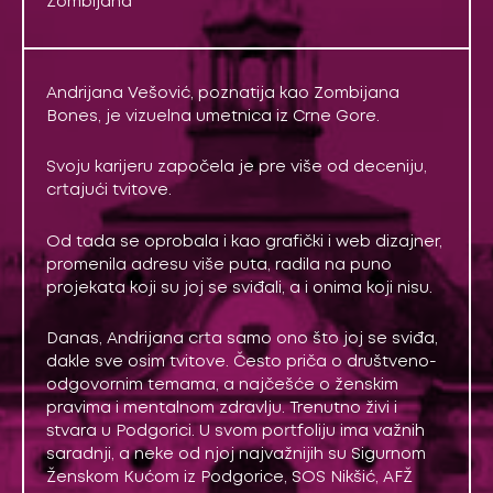
Zombijana
Andrijana Vešović, poznatija kao Zombijana
Bones, je vizuelna umetnica iz Crne Gore.
Svoju karijeru započela je pre više od deceniju,
crtajući tvitove.
Od tada se oprobala i kao grafički i web dizajner,
promenila adresu više puta, radila na puno
projekata koji su joj se sviđali, a i onima koji nisu.
Danas, Andrijana crta samo ono što joj se sviđa,
dakle sve osim tvitove. Često priča o društveno-
odgovornim temama, a najčešće o ženskim
pravima i mentalnom zdravlju. Trenutno živi i
stvara u Podgorici. U svom portfoliju ima važnih
saradnji, a neke od njoj najvažnijih su Sigurnom
Ženskom Kućom iz Podgorice, SOS Nikšić, AFŽ