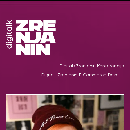
Pređi
na
sadržaj
Digitalk Zrenjanin Konferencija
Digitalk Zrenjanin E-Commerce Days