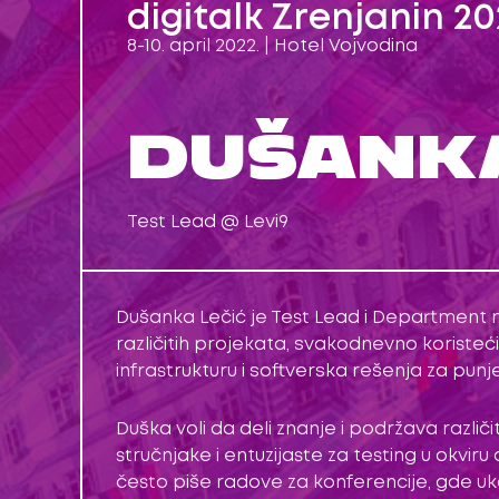
digitalk Zrenjanin 20
8-10. april 2022. | Hotel Vojvodina
DUŠANKA
Test Lead @ Levi9
Dušanka Lečić je Test Lead i Department me
različitih projekata, svakodnevno koristeći 
infrastrukturu i softverska rešenja za punj
Duška voli da deli znanje i podržava različ
stručnjake i entuzijaste za testing u okvi
često piše radove za konferencije, gde uka