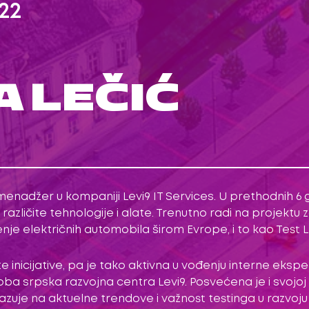
22
 LEČIĆ
nadžer u kompaniji Levi9 IT Services. U prethodnih 6 go
različite tehnologije i alate. Trenutno radi na projektu 
enje električnih automobila širom Evrope, i to kao Test 
ite inicijative, pa je tako aktivna u vođenju interne eks
ru oba srpska razvojna centra Levi9. Posvećena je i svoj
zuje na aktuelne trendove i važnost testinga u razvoju