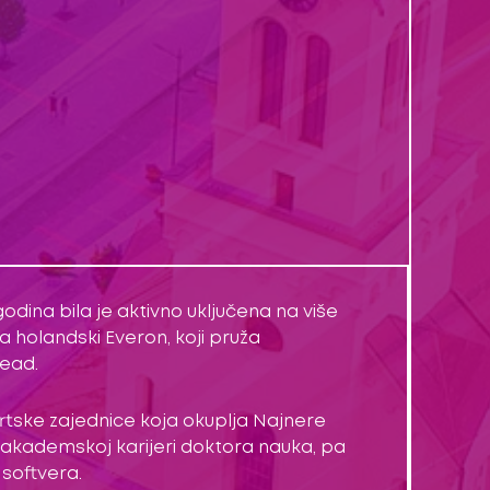
dina bila je aktivno uključena na više
za holandski Everon, koji pruža
Lead.
pertske zajednice koja okuplja Najnere
oj akademskoj karijeri doktora nauka, pa
 softvera.