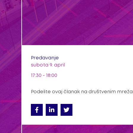
Predavanje
subota 9. april
17:30 - 18:00
Podelite ovaj članak na društvenim mrež