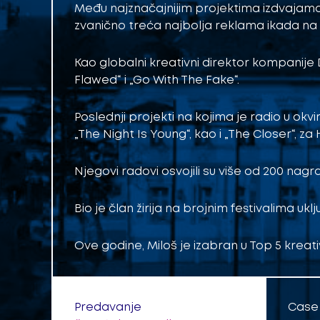
Među najznačajnijim projektima izdvajamo k
zvanično treća najbolja reklama ikada na
Kao globalni kreativni direktor kompanije
Flawed“ i „Go With The Fake“.
Poslednji projekti na kojima je radio u ok
„The Night Is Young“, kao i „The Closer“, za
Njegovi radovi osvojili su više od 200 nagr
Bio je član žirija na brojnim festivalima ukl
Ove godine, Miloš je izabran u Top 5 kreati
Predavanje
Case 