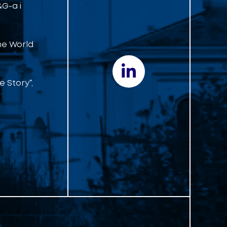
&G-a i
he World
 Story“,