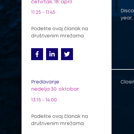
četvrtak, 18. april
Disco
11:25 - 11:45
year,
Podelite ovaj članak na
društvenim mrežama:
Predavanje
Closi
nedelja 30. oktobar
13:15 - 14:00
Podelite ovaj članak na
društvenim mrežama: