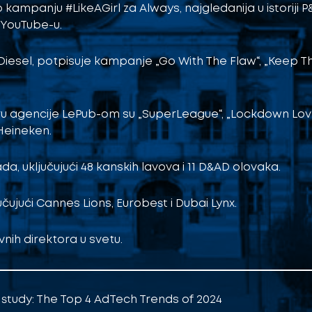
ampanju #LikeAGirl za Always, najgledanija u istoriji P
 YouTube-u.
 Diesel, potpisuje kampanje „Go With The Flaw“, „Keep T
viru agencije LePub-om su „SuperLeague“, „Lockdown Love
 Heineken.
ada, uključujući 48 kanskih lavova i 11 D&AD olovaka.
jučujući Cannes Lions, Eurobest i Dubai Lynx.
vnih direktora u svetu.
study: The Top 4 AdTech Trends of 2024