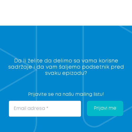
I
I
I
d
a
n
Da li želite da delimo sa vama korisne
sadržaje i da vam šaljemo podsetnik pred
svaku epizodu?
Prijavite se na našu mailing listu!