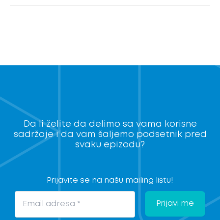
e
n
j
a
n
i
n
2
Da li želite da delimo sa vama korisne
sadržaje i da vam šaljemo podsetnik pred
0
svaku epizodu?
2
4
Prijavite se na našu mailing listu!
–
D
a