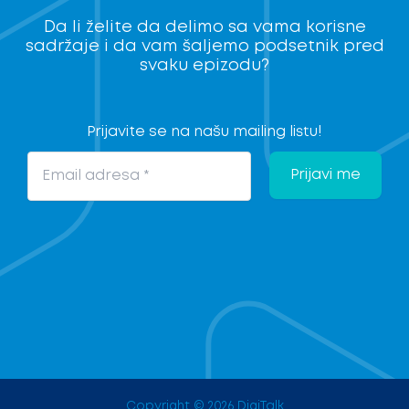
I
Da li želite da delimo sa vama korisne
I
sadržaje i da vam šaljemo podsetnik pred
svaku epizodu?
Prijavite se na našu mailing listu!
Copyright © 2026 DigiTalk